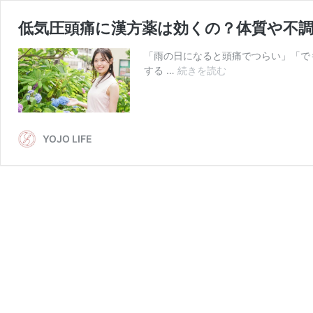
低気圧頭痛に漢方薬は効くの？体質や不
「雨の日になると頭痛でつらい」「で
低
する …
続きを読む
気
圧
頭
痛
YOJO LIFE
に
漢
方
薬
は
効
く
の？
体
質
や
不