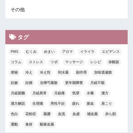
その他
タグ
PMS
むくみ
めまい
アロマ
イライラ
エビデンス
コラム
ストレス
ツボ
マッサージ
レシピ
体験談
便秘
冷え
冷え性
利水薬
副作用
加味逍遙散
妊娠
妊婦
当帰芍薬散
更年期障害
月経不順
月経困難
月経異常
月経痛
気滞
水毒
漢方
漢方解説
生理痛
男性不妊
疲れ
瘀血
肩こり
色白
花粉症
薬膳
血流
血虚
補血薬
赤ら顔
運動
食材
駆瘀血薬