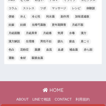
PMS
むくみ
めまい
アロマ
イライラ
エビデンス
コラム
ストレス
ツボ
マッサージ
レシピ
体験談
便秘
冷え
冷え性
利水薬
副作用
加味逍遙散
妊娠
妊婦
当帰芍薬散
更年期障害
月経不順
月経困難
月経異常
月経痛
気滞
水毒
漢方
漢方解説
生理痛
男性不妊
疲れ
瘀血
肩こり
色白
花粉症
薬膳
血流
血虚
補血薬
赤ら顔
運動
食材
駆瘀血薬
HOME
ABOUT
LINEで相談
CONTACT
利用規約