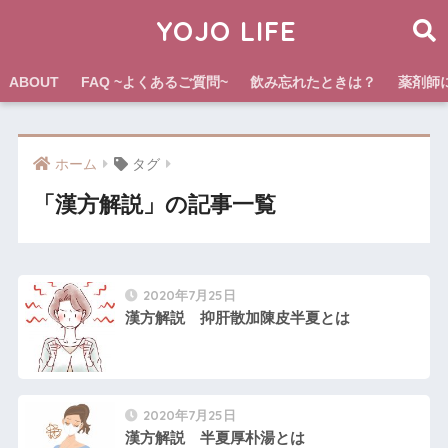
YOJO LIFE
ABOUT
FAQ ~よくあるご質問~
飲み忘れたときは？
薬剤師
ホーム
タグ
「漢方解説」の記事一覧
2020年7月25日
漢方解説 抑肝散加陳皮半夏とは
2020年7月25日
漢方解説 半夏厚朴湯とは