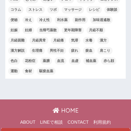
コラム
ストレス
ツボ
マッサージ
レシピ
体験談
便秘
冷え
冷え性
利水薬
副作用
加味逍遙散
妊娠
妊婦
当帰芍薬散
更年期障害
月経不順
月経困難
月経異常
月経痛
気滞
水毒
漢方
漢方解説
生理痛
男性不妊
疲れ
瘀血
肩こり
色白
花粉症
薬膳
血流
血虚
補血薬
赤ら顔
運動
食材
駆瘀血薬
HOME
ABOUT
LINEで相談
CONTACT
利用規約