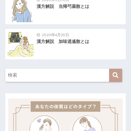
漢方解説 当帰芍薬散とは
2020年4月25日
漢方解説 加味逍遙散とは