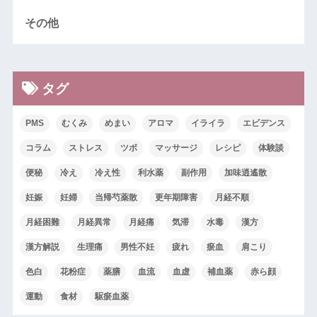
その他
タグ
PMS
むくみ
めまい
アロマ
イライラ
エビデンス
コラム
ストレス
ツボ
マッサージ
レシピ
体験談
便秘
冷え
冷え性
利水薬
副作用
加味逍遙散
妊娠
妊婦
当帰芍薬散
更年期障害
月経不順
月経困難
月経異常
月経痛
気滞
水毒
漢方
漢方解説
生理痛
男性不妊
疲れ
瘀血
肩こり
色白
花粉症
薬膳
血流
血虚
補血薬
赤ら顔
運動
食材
駆瘀血薬