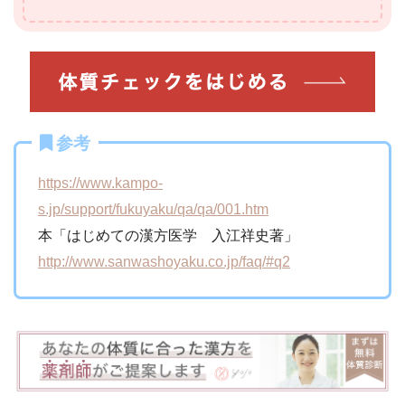
参考
https://www.kampo-
s.jp/support/fukuyaku/qa/qa/001.htm
本「はじめての漢方医学 入江祥史著」
http://www.sanwashoyaku.co.jp/faq/#q2