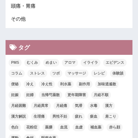
頭痛・胃痛
その他
タグ
PMS
むくみ
めまい
アロマ
イライラ
エビデンス
コラム
ストレス
ツボ
マッサージ
レシピ
体験談
便秘
冷え
冷え性
利水薬
副作用
加味逍遙散
妊娠
妊婦
当帰芍薬散
更年期障害
月経不順
月経困難
月経異常
月経痛
気滞
水毒
漢方
漢方解説
生理痛
男性不妊
疲れ
瘀血
肩こり
色白
花粉症
薬膳
血流
血虚
補血薬
赤ら顔