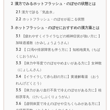
2
漢方でみるホットフラッシュ・のぼせの状態とは
2.1
漢方で診る「気血水」
2.2
ホットフラッシュ・のぼせが起こる状態
3
ホットフラッシュ・のぼせにおすすめの漢方薬とは
3.1
【疲れやすくイライラなどの精神症状が強い方に 】
加味逍遙散（かみしょうようさん）
3.2
【 口渇や排尿障害も伴う方に 】知柏地黄丸（ちば
くじおうがん）
3.3
【体力中等度でのぼせやめまいがある方に】女神散
（にょしんさん）
3.4
【イライラして赤ら顔の方に】黄連解毒湯 （おう
れんげどくとう）
3.5
【体力があり血行不良で冷えのぼせがある方に】桂
枝茯苓丸 （けいしぶくりょうがん）
3.6
【虚弱体質で冷えのぼせや立ちくらみがある方に】