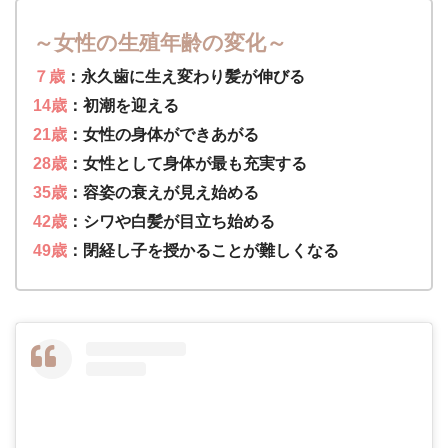
～女性の生殖年齢の変化～
７歳
：永久歯に生え変わり髪が伸びる
14歳
：初潮を迎える
21歳
：女性の身体ができあがる
28歳
：女性として身体が最も充実する
35歳
：容姿の衰えが見え始める
42歳
：シワや白髪が目立ち始める
49歳
：閉経し子を授かることが難しくなる