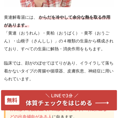
黄連解毒湯には、
からだを冷やして余分な熱を取る作用
があります。
「黄連（おうれん）・黄柏（おうばく）・黄芩（おうご
ん）・山梔子（さんしし）」の４種類の生薬から構成され
ており、すべての生薬に解熱・消炎作用をもちます。
臨床では、顔がのぼせてほてりがあり、イライラして落ち
着かないタイプの胃腸や循環器、皮膚疾患、神経症に用い
られています。
服用がおすすめな人
体力は中等度以上で、のぼせやほてり、時に鼻血な
どの出血傾向がある人
に向きます。