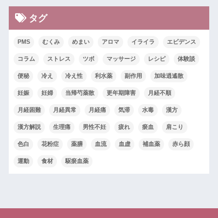
タグ
PMS
むくみ
めまい
アロマ
イライラ
エビデンス
コラム
ストレス
ツボ
マッサージ
レシピ
体験談
便秘
冷え
冷え性
利水薬
副作用
加味逍遙散
妊娠
妊婦
当帰芍薬散
更年期障害
月経不順
月経困難
月経異常
月経痛
気滞
水毒
漢方
漢方解説
生理痛
男性不妊
疲れ
瘀血
肩こり
色白
花粉症
薬膳
血流
血虚
補血薬
赤ら顔
運動
食材
駆瘀血薬