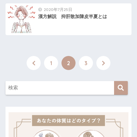
2020年7月25日
漢方解説 抑肝散加陳皮半夏とは
1
2
3