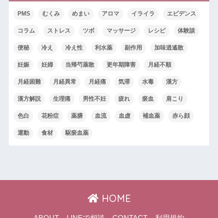
PMS
むくみ
めまい
アロマ
イライラ
エビデンス
コラム
ストレス
ツボ
マッサージ
レシピ
体験談
便秘
冷え
冷え性
利水薬
副作用
加味逍遙散
妊娠
妊婦
当帰芍薬散
更年期障害
月経不順
月経困難
月経異常
月経痛
気滞
水毒
漢方
漢方解説
生理痛
男性不妊
疲れ
瘀血
肩こり
色白
花粉症
薬膳
血流
血虚
補血薬
赤ら顔
運動
食材
駆瘀血薬
HOME
ABOUT
LINEで相談
CONTACT
利用規約