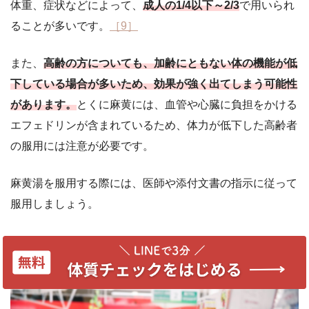
体重、症状などによって、
成人の1/4以下～2/3
で用いられ
ることが多いです。
［9］
また、
高齢の方についても、加齢にともない体の機能が低
下している場合が多いため、効果が強く出てしまう可能性
があります。
とくに麻黄には、血管や心臓に負担をかける
エフェドリンが含まれているため、体力が低下した高齢者
の服用には注意が必要です。
麻黄湯を服用する際には、医師や添付文書の指示に従って
服用しましょう。
麻黄湯の市販薬