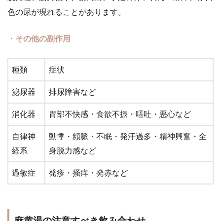
色の尿が現れることがあります。
・その他の副作用
種類
症状
泌尿器
排尿障害など
消化器
胃部不快感・食欲不振・嘔吐・悪心など
自律神
動悸・頻脈・不眠・発汗過多・精神興奮・全
経系
身脱力感など
過敏症
発疹・掻痒・発赤など
麻黄湯の注意すべき飲み合わせ