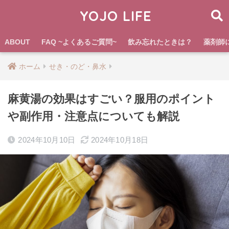
YOJO LIFE
ABOUT
FAQ ~よくあるご質問~
飲み忘れたときは？
薬剤師
ホーム
せき・のど・鼻水
麻黄湯の効果はすごい？服用のポイント
や副作用・注意点についても解説
2024年10月10日
2024年10月18日