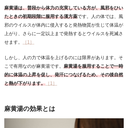
麻黄湯は、普段から体力の充実している方が、風邪をひい
たときの初期段階に服用する漢方薬
です。人の体では、風
邪のウイルスが体内に侵入すると発熱物質が生じ
て体温が
上がり
、
さらに
一定以上まで発熱するとウイルスを死滅さ
せます。
［1］
しかし、人の力で体温を上げるのには限界があります。そ
こで有用なのが麻黄湯です。
麻黄湯を服用することで
一時
的に体温の上昇を促し、発汗につなげるため、その後自然
と熱が下がります。
［1］
麻黄湯の効果とは